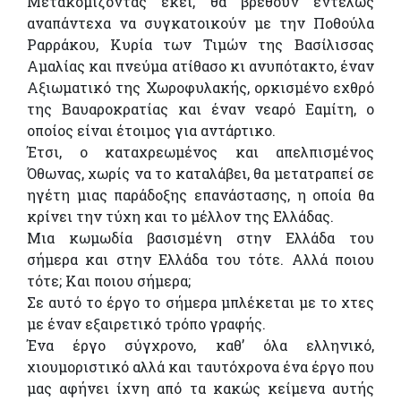
Μετακομίζοντας εκεί, θα βρεθούν εντελώς
αναπάντεχα να συγκατοικούν με την Ποθούλα
Ραρράκου, Κυρία των Τιμών της Βασίλισσας
Αμαλίας και πνεύμα ατίθασο κι ανυπότακτο, έναν
Αξιωματικό της Χωροφυλακής, ορκισμένο εχθρό
της Βαυαροκρατίας και έναν νεαρό Εαμίτη, ο
οποίος είναι έτοιμος για αντάρτικο.
Έτσι, ο καταχρεωμένος και απελπισμένος
Όθωνας, χωρίς να το καταλάβει, θα μετατραπεί σε
ηγέτη μιας παράδοξης επανάστασης, η οποία θα
κρίνει την τύχη και το μέλλον της Ελλάδας.
Μια κωμωδία βασισμένη στην Ελλάδα του
σήμερα και στην Ελλάδα του τότε. Αλλά ποιου
τότε; Και ποιου σήμερα;
Σε αυτό το έργο το σήμερα μπλέκεται με το χτες
με έναν εξαιρετικό τρόπο γραφής.
Ένα έργο σύγχρονο, καθ’ όλα ελληνικό,
χιουμοριστικό αλλά και ταυτόχρονα ένα έργο που
μας αφήνει ίχνη από τα κακώς κείμενα αυτής