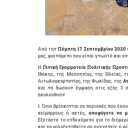
Από την
Πέμπτη 17 Σεπτεμβρίου 2020
μας, φαινόμενο που είναι γνωστό και α
Η
Γενική Γραμματεία Πολιτικής Προστα
Ιθάκης, της Μεσσηνίας, της Ηλείας, τ
Αιτωλοακαρνανίας, της Φωκίδας, της
Α
και να δώσουν έμφαση στις εξής 3 σ
ακολουθούν.
1. Όσοι βρίσκονται σε περιοχές που έχο
χείμαρρους ή ακτές,
αποφύγετε να μ
Εξετάστε το ενδεχόμενο για το διήμερ
και να φιλοξενηθείτε σε συγγενείς ή φί