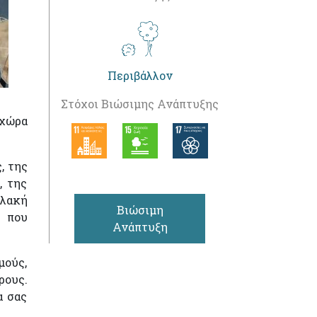
Περιβάλλον
Στόχοι Βιώσιμης Ανάπτυξης
 χώρα
, της
, της
υλακή
Βιώσιμη
ς που
Ανάπτυξη
μούς,
ρους.
α σας