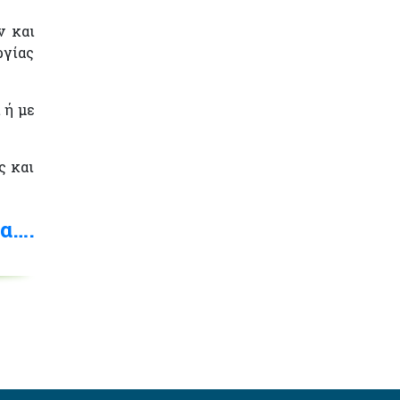
ν και
ργίας
 ή με
ς και
α….