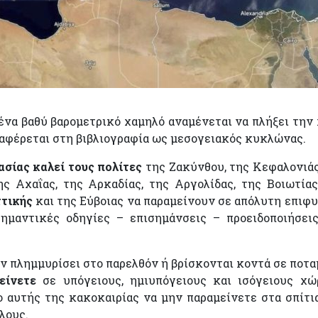
ένα βαθύ βαρομετρικό χαμηλό αναμένεται να πλήξει την
ναφέρεται στη βιβλιογραφία ως μεσογειακός κυκλώνας.
σίας καλεί τους πολίτες
της Ζακύνθου, της Κεφαλονιάς
ης Αχαΐας, της Αρκαδίας, της Αργολίδας, της Βοιωτίας
ττικής
και της Εύβοιας να παραμείνουν σε απόλυτη επιφ
ημαντικές οδηγίες – επισημάνσεις – προειδοποιήσει
υν πλημμυρίσει στο παρελθόν ή βρίσκονται κοντά σε ποτα
είνετε
σε υπόγειους, ημιυπόγειους και ισόγειους χώ
ο αυτής της κακοκαιρίας να μην παραμείνετε στα σπίτι
λους.