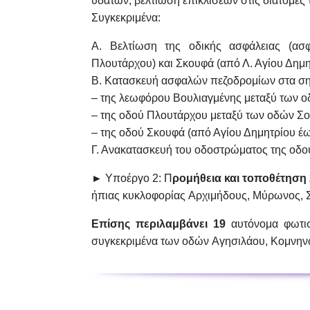
υδάτων, βελτίωση επικλίσεων στις διατομές
Συγκεκριμένα:
Α. Βελτίωση της οδικής ασφάλειας (α
Πλουτάρχου) και
Σκουφά
(από Λ. Αγίου Δημη
Β. Κατασκευή ασφαλών πεζοδρομίων στα ση
– της λεωφόρου Βουλιαγμένης μεταξύ των ο
– της οδού Πλουτάρχου μεταξύ των οδών Σο
– της οδού Σκουφά (από Αγίου Δημητρίου έω
Γ. Ανακατασκευή του οδοστρώματος της οδ
►
Υποέργο 2: Π
ρομήθεια και τοποθέτηση
ήπιας κυκλοφορίας
Αρχιμήδους, Μύρωνος, Σ
Επίσης περιλαμβάνει 19
αυτόνομα φωτισ
συγκεκριμένα των οδών
Αγησιλάου, Κομνην