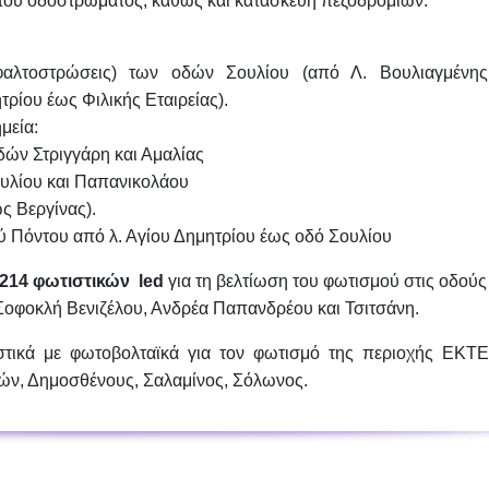
 του οδοστρώματος, καθώς και κατασκευή πεζοδρομίων.
σφαλτοστρώσεις) των οδών
Σουλίου
(από Λ. Βουλιαγμένη
τρίου έως Φιλικής Εταιρείας).
μεία:
δών Στριγγάρη και Αμαλίας
υλίου και Παπανικολάου
ς Βεργίνας).
ού
Πόντου
από λ. Αγίου Δημητρίου έως οδό Σουλίου
214 φωτιστικών led
για τη βελτίωση του φωτισμού στις οδούς
οφοκλή Βενιζέλου, Ανδρέα Παπανδρέου και Τσιτσάνη
.
τικά με φωτοβολταϊκά
για τον φωτισμό της περιοχής ΕΚΤΕ
ών, Δημοσθένους, Σαλαμίνος, Σόλωνος
.