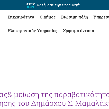
Κατέβασε την εφαρμογή!
Επικαιρότητα
Ο Δήμος
Βιώσιμη πόλη
Υπηρεσ
Ηλεκτρονικές Υπηρεσίες
Χρήσιμα έντυπα
ας& μείωση της παραβατικότητ
τησης του Δημάρχου Σ. Μαμαλάκ