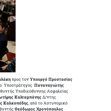
αλάκη
προς τον
Υπουργό Προστασίας
ο Υποστράτηγος
Παναναγιώτης
υθυντής Υποδιεύθυνσης Ασφαλείας
ωτήρης Καλταμπάνης
Δ/ντης
ός Καλκοπέδης
, από το Αστυνομικό
υθυντής
Θεόδωρος Χρονόπουλος