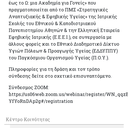
έως το Ω: μια Ακαδημία για Γονείς» που
πραγματοποιείται από το ΠΜΣ «Στρατηγικές
Αναπτυξιακής & Εφηβικής Υγείας» της Ιατρικής
Σχολής του Εθνικού & Καποδιστριακού
Πανεπιστημίου Αθηνών & την Ελληνική Εταιρεία
Εφηβικής Ιατρικής (Ε.Ε.Ε.Ι.), σε συνεργασία με
άλλους φορείς και το Εθνικό Διαδημοτικό Δίκτυο
Υγιών Πόλεων & Προαγωγής Υγείας (ΕΔΔΥΠΠΥ)
του Παγκόσμιου Οργανισμού Υγείας (Π.Ο.Υ.).
Πληροφορίες για τη δράση και τον τρόπο
σύνδεσης δείτε στο σχετικό επισυναπτόμενο.
Σύνδεσμος ZOOM:
https://us06web.zoom.us/webinar/register/WN_qq
YfYoRnDAp2g#/registration
Κέντρο Κοινότητας