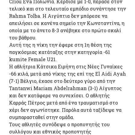
Criou Eva Πολωνία. Κέρδισε με 1-0, πέρασε στον
τελικό και στο τελευταίο εμπόδιο συνάντησε την
Rahma Tolba. Η Αιγύπτια δεν μπόρεσε να
απειλήσει σε κανένα σημείο την Κωνσταντίνα, η
οποία με το άνετο 8-3 ανέβηκε στο πρώτο σκαλί
του βάθρου.
Αυτή της η νίκη την έφερε στη 1η θέση της
παγκόσμιας κατάταξης στην κατηγορία -61
kumite Female U21.
H αθλήτρια Κάτσικα Ειρήνη στις Νέες Γυναίκες
-66 κιλά, μετά από νίκης της επί της El Aidi Ayah
(7-1) Βέλγιο, έχασε στο δεύτερο γύρο από την
Tantanwi Mariam Abdelrahman (3-1) Αίγυπτος
και δεν κατάφερε να συνεχίσει. Ο αθλητής
Καρράς Πέτρος μετά από ένα τραυματισμό στο
χέρι δεν αγωνίστηκε. Παρόλα αυτά ταξίδεψε να
συμπαρασταθεί στην ομάδα.
Τους αθλητές συνόδεψε ο προπονητής του
συλλόγου και εθνικός προπονητής