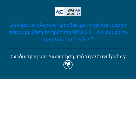
Αυτόματος έλεγχος προσβασιμότητας δικτυακού
τόπου με βάση το πρότυπο WCAG 2.1 AA και με το
εργαλείο “AChecker”
Σχεδιασμός και Υλοποίηση από την Crowdpolicy