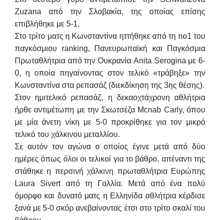
Ζuzana από την Σλοβακία, της οποίας επίσης
επιβλήθηκε με 5-1.
Στο τρίτο ματς η Κωνσταντίνα ηττήθηκε από τη no1 του
παγκόσμιου ranking, Πανευρωπαϊκή και Παγκόσμια
Πρωταθλήτρια από την Ουκρανία Anita Serogina με 6-
0, η οποία πηγαίνοντας στον τελικό «τράβηξε» την
Κωνσταντίνα στα ρεπασάζ (διεκδίκηση της 3ης θέσης).
Στον ημιτελικό ρεπασάζ, η δεκαοχτάχρονη αθλήτρια
ήρθε αντιμέτωπη με την Σκωτσέζα Mcnab Carly, όπου
με μία άνετη νίκη με 5-0 προκρίθηκε για τον μικρό
τελικό του χάλκινου μεταλλίου.
Σε αυτόν τον αγώνα ο οποίος έγινε μετά από δύο
ημέρες όπως όλοι οι τελικοί για το βάθρο, απέναντι της
στάθηκε η περσινή χάλκινη πρωταθλήτρια Ευρώπης
Laura Sivert από τη Γαλλία. Μετά από ένα πολύ
όμορφο και δυνατό ματς η Ελληνίδα αθλήτρια κέρδισε
ξανά με 5-0 σκόρ ανεβαίνοντας έτσι στο τρίτο σκαλί του