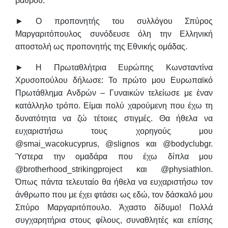
βάθρου.
► Ο προπονητής του συλλόγου
Σπύρος
Μαργαριτόπουλος
συνόδευσε όλη την Ελληνική
αποστολή ως προπονητής της Εθνικής ομάδας.
► Η Πρωταθλήτρια Ευρώπης Κωνσταντίνα
Χρυσοπούλου δήλωσε: Το πρώτο μου Ευρωπαϊκό
Πρωτάθλημα Ανδρών – Γυναικών τελείωσε με έναν
κατάλληλο τρόπο. Είμαι πολύ χαρούμενη που έχω τη
δυνατότητα να ζώ τέτοιες στιγμές. Θα ήθελα να
ευχαριστήσω τους χορηγούς μου
@smai_wacokucyprus, @slignos και @bodyclubgr.
Ύστερα την ομαδάρα που έχω δίπλα μου
@brotherhood_strikingproject και @physiathlon.
Όπως πάντα τελευταίο θα ήθελα να ευχαριστήσω τον
άνθρωπο που με έχει φτάσει ως εδώ, τον δάσκαλό μου
Σπύρο Μαργαριτόπουλο. Άχαστο δίδυμο! Πολλά
συγχαρητήρια στους φίλους, συναθλητές και επίσης