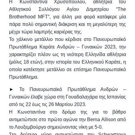
Η
Κωνσταντίνα Χρυσοπούλου
, αθλήτρια του
Αθλητικού Συλλόγου Αγίου Δημητρίου “Τhe
Brotherhood MFT”, για άλλη μια φορά κατάφερε μία
πάρα πολύ σημαντική διάκριση και τη μεγαλύτερη της
μέχρι τώρα λαμπρής καριέρας της.
Το
χάλκινο μετάλλιο
που κέρδισε στο Πανευρωπαϊκό
Πρωτάθλημα Καράτε Ανδρών – Γυναικών 2023, την
χαρακτηρίζει πλέον ως τη νεότερη Ελληνίδα αθλήτρια
(μόλις 18 ετών), στην ιστορία του Ελληνικού Καράτε, η
οποία κατέκτησε μετάλλιο σε επίσημο Πανευρωπαϊκό
Πρωτάθλημα.
► Το Πανευρωπαϊκό Πρωτάθλημα Ανδρών –
Γυναικών έλαβε χώρα στη Γουαδαλαχάρα της Ισπανίας
από τις 22 έως τις 26 Μαρτίου 2023.
Η Κωνσταντίνα στο δρόμο της για το βάθρο
αντιμετώπισε στο πρώτο αγώνα την Berna Allison από
το Λουξεμβούργο σημειώνοντας νίκη με 5-0.
Στο δεύτερο γύρο αντιμετώπισε την Schwartzova