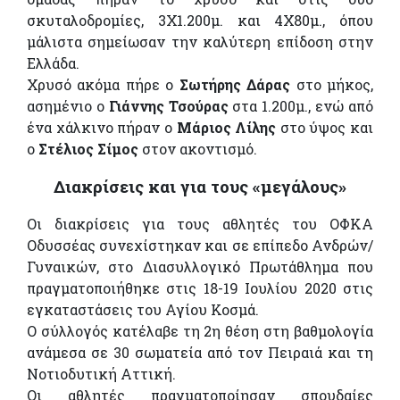
σκυταλοδρομίες, 3Χ1.200μ. και 4Χ80μ., όπου
μάλιστα σημείωσαν την καλύτερη επίδοση στην
Ελλάδα.
Χρυσό ακόμα πήρε ο
Σωτήρης Δάρας
στο μήκος,
ασημένιο ο
Γιάννης Τσούρας
στα 1.200μ., ενώ από
ένα χάλκινο πήραν ο
Μάριος Λίλης
στο ύψος και
ο
Στέλιος Σίμος
στον ακοντισμό.
Διακρίσεις και για τους «μεγάλους»
Οι διακρίσεις για τους αθλητές του ΟΦΚΑ
Οδυσσέας συνεχίστηκαν και σε επίπεδο Ανδρών/
Γυναικών, στο Διασυλλογικό Πρωτάθλημα που
πραγματοποιήθηκε στις 18-19 Ιουλίου 2020 στις
εγκαταστάσεις του Αγίου Κοσμά.
Ο σύλλογός κατέλαβε τη 2η θέση στη βαθμολογία
ανάμεσα σε 30 σωματεία από τον Πειραιά και τη
Νοτιοδυτική Αττική.
Οι αθλητές πραγματοποίησαν σπουδαίες