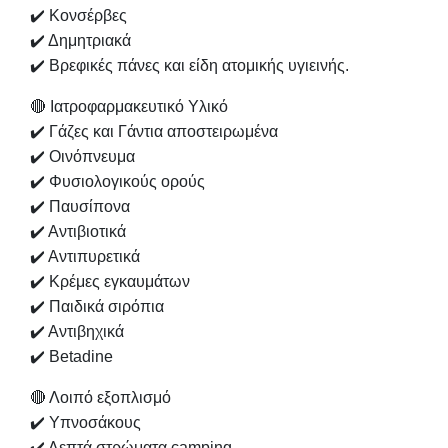
✔️ Κονσέρβες
✔️ Δημητριακά
✔️ Βρεφικές πάνες και είδη ατομικής υγιεινής.
🔴 Ιατροφαρμακευτικό Υλικό
✔️ Γάζες και Γάντια αποστειρωμένα
✔️ Οινόπνευμα
✔️ Φυσιολογικούς ορούς
✔️ Παυσίπονα
✔️ Αντιβιοτικά
✔️ Αντιπυρετικά
✔️ Κρέμες εγκαυμάτων
✔️ Παιδικά σιρόπια
✔️ Αντιβηχικά
✔️ Betadine
🔴 Λοιπό εξοπλισμό
✔️ Υπνοσάκους
✔️ Λεπτά στρώματα camping