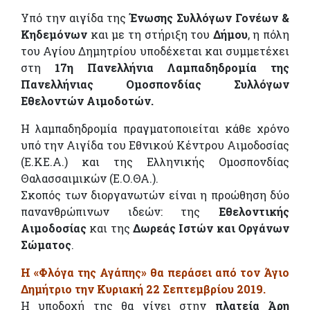
Υπό την αιγίδα της
Ένωσης Συλλόγων Γονέων &
Κηδεμόνων
και με τη στήριξη του
Δήμου
, η πόλη
του Αγίου Δημητρίου υποδέχεται και συμμετέχει
στη
17η Πανελλήνια Λαμπαδηδρομία της
Πανελλήνιας Ομοσπονδίας Συλλόγων
Εθελοντών Αιμοδοτών.
Η λαμπαδηδρομία πραγματοποιείται κάθε χρόνο
υπό την Αιγίδα του Εθνικού Κέντρου Αιμοδοσίας
(Ε.ΚΕ.Α.) και της Ελληνικής Ομοσπονδίας
Θαλασσαιμικών (Ε.Ο.ΘΑ.).
Σκοπός των διοργανωτών είναι η προώθηση δύο
πανανθρώπινων ιδεών: της
Εθελοντικής
Αιμοδοσίας
και της
Δωρεάς Ιστών και Οργάνων
Σώματος
.
Η «Φλόγα της Αγάπης» θα περάσει από τον Άγιο
Δημήτριο την Κυριακή 22 Σεπτεμβρίου 2019.
Η υποδοχή της θα γίνει στην
πλατεία Άρη