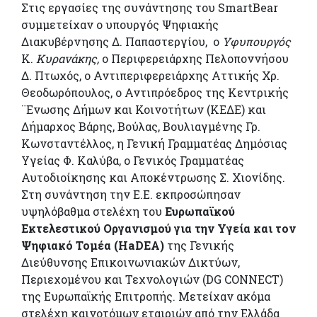
Στις εργασίες της συνάντησης του SmartBear
συμμετείχαν ο υπουργός Ψηφιακής
Διακυβέρνησης Δ. Παπαστεργίου, ο
Υφυπουργός
Κ.
Κυρανάκης,
ο Περιφερειάρχης Πελοποννήσου
Δ. Πτωχός, ο Αντιπεριφερειάρχης Αττικής Χρ.
Θεοδωρόπουλος, ο Αντιπρόεδρος της Κεντρικής
¨Ενωσης Δήμων και Κοινοτήτων (ΚΕΔΕ) και
Δήμαρχος Βάρης, Βούλας, Βουλιαγμένης Γρ.
Κωνσταντέλλος, η Γενική Γραμματέας Δημόσιας
Υγείας Φ. Καλύβα, ο Γενικός Γραμματέας
Αυτοδιοίκησης και Αποκέντρωσης Σ. Χιονίδης.
Στη συνάντηση την Ε.Ε. εκπροσώπησαν
υψηλόβαθμα στελέχη του
Ευρωπαϊκού
Εκτελεστικού Οργανισμού για την Υγεία και τον
Ψηφιακό Τομέα (HaDEA)
της Γενικής
Διεύθυνσης Επικοινωνιακών Δικτύων,
Περιεχομένου και Τεχνολογιών (DG CONNECT)
της Ευρωπαϊκής Επιτροπής. Μετείχαν ακόμα
στελέχη καινοτόμων εταιριών από την Ελλάδα