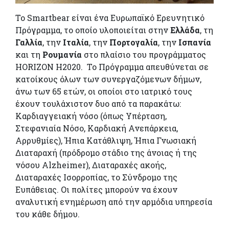
Το Smartbear είναι ένα Ευρωπαϊκό Ερευνητικό
Πρόγραμμα, το οποίο υλοποιείται στην
Ελλάδα
, τη
Γαλλία
, την
Ιταλία
, την
Πορτογαλία
, την
Ισπανία
και τη
Ρουμανία
στο πλαίσιο του προγράμματος
HORIZON H2020. Το Πρόγραμμα απευθύνεται σε
κατοίκους όλων των συνεργαζόμενων δήμων,
άνω των 65 ετών, οι οποίοι στο ιατρικό τους
έχουν τουλάχιστον δυο από τα παρακάτω:
Καρδιαγγειακή νόσο (όπως Υπέρταση,
Στεφανιαία Νόσο, Καρδιακή Ανεπάρκεια,
Αρρυθμίες), Ήπια Κατάθλιψη, Ήπια Γνωσιακή
Διαταραχή (πρόδρομο στάδιο της άνοιας ή της
νόσου Alzheimer), Διαταραχές ακοής,
Διαταραχές Ισορροπίας, το Σύνδρομο της
Ευπάθειας. Οι πολίτες μπορούν να έχουν
αναλυτική ενημέρωση από την αρμόδια υπηρεσία
του κάθε δήμου.