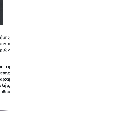
νήμης
φονία
ωριών
α τη
μεσης
 αρχή
αλήμ,
αθου