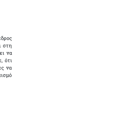
εδρος
ι στη
ει να
, ότι
ες να
ισμό