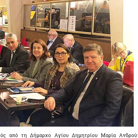
τός από τη Δήμαρχο Αγίου Δημητρίου Μαρία Ανδρού