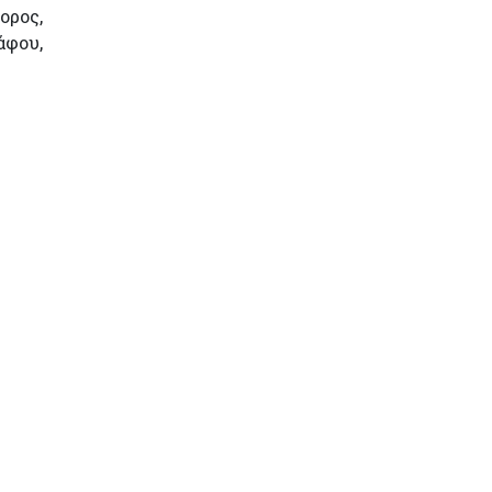
ορος,
άφου,