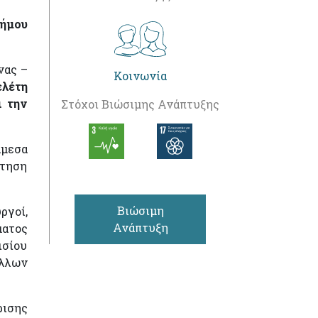
Δήμου
νας –
Κοινωνία
ελέτη
ι την
Στόχοι Βιώσιμης Ανάπτυξης
άμεσα
τηση
Βιώσιμη
ργοί,
Ανάπτυξη
ατος
ισίου
λλων
ρισης