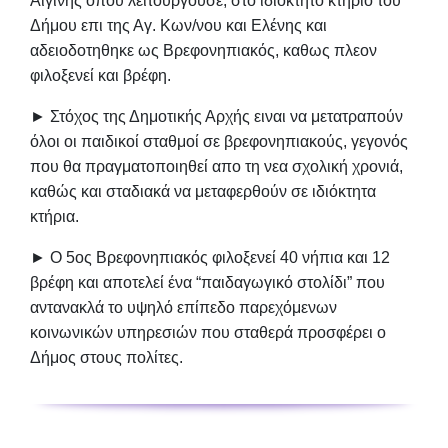
Αιγίνης οπου λειτουργούσε, στο ιδιόκτητο κτήριο του
Δήμου επι της Αγ. Κων/νου και Ελένης και
αδειοδοτηθηκε ως Βρεφονηπιακός
, καθως πλεον
φιλοξενεί και βρέφη.
► Στόχος της Δημοτικής Αρχής ειναι
να μετατραπούν
όλοι οι παιδικοί σταθμοί σε βρεφονηπιακούς
, γεγονός
που θα πραγματοποιηθεί απο τη νεα σχολική χρονιά,
καθώς και σταδιακά να μεταφερθούν σε ιδιόκτητα
κτήρια.
► Ο 5ος Βρεφονηπιακός
φιλοξενεί 40 νήπια και 12
βρέφη
και αποτελεί ένα “παιδαγωγικό στολίδι” που
αντανακλά το υψηλό επίπεδο παρεχόμενων
κοινωνικών υπηρεσιών που σταθερά προσφέρει ο
Δήμος στους πολίτες.