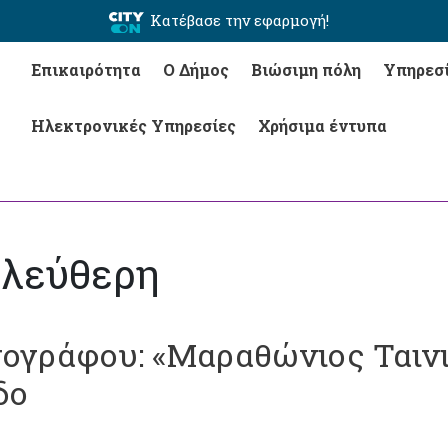
Κατέβασε την εφαρμογή!
Επικαιρότητα
Ο Δήμος
Βιώσιμη πόλη
Υπηρεσ
Ηλεκτρονικές Υπηρεσίες
Χρήσιμα έντυπα
ελεύθερη
τογράφου: «Μαραθώνιος Ταιν
δο