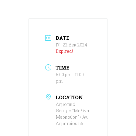
DATE
17 - 22 Δεκ 2024
Expired!
TIME
5:00 pm - 11:00
pm
LOCATION
Δημοτικό
Θέατρο "Μελίνα
Μερκούρη" • Αγ.
Δημητρίου 55