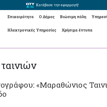
Κατέβασε την εφαρμογή!
Επικαιρότητα
Ο Δήμος
Βιώσιμη πόλη
Υπηρεσ
Ηλεκτρονικές Υπηρεσίες
Χρήσιμα έντυπα
 ταινιών
τογράφου: «Μαραθώνιος Ταιν
δο