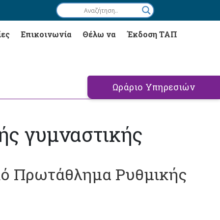
ίες
Επικοινωνία
Θέλω να
Έκδοση ΤΑΠ
Ωράριο Υπηρεσιών
ής γυμναστικής
ακό Πρωτάθλημα Ρυθμικής