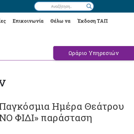
ίες
Επικοινωνία
Θέλω να
Έκδοση ΤΑΠ
Ωράριο Υπηρεσιών
ν
ν Παγκόσμια Ημέρα Θεάτρου
Ο ΦΙΔΙ» παράσταση