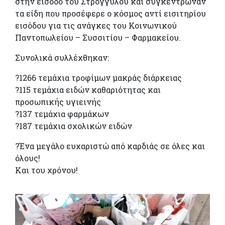
στην είσοδο του Στρογγυλού και συγκέντρωναν
τα είδη που προσέφερε ο κόσμος αντί εισιτηρίου
εισόδου για τις ανάγκες του Κοινωνικού
Παντοπωλείου – Συσσιτίου – Φαρμακείου.
Συνολικά συλλέχθηκαν:
?1266 τεμάχια τροφίμων μακράς διάρκειας
?115 τεμάχια ειδών καθαριότητας και
προσωπικής υγιεινής
?137 τεμάχια φαρμάκων
?187 τεμάχια σχολικών ειδών
?Ένα μεγάλο ευχαριστώ από καρδιάς σε όλες και
όλους!
Και του χρόνου!