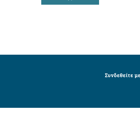
Συνδεθείτε με
Δήμος Αγίου Δημητρίου Ⓒ 2026 / All Rights Reserved
τητας δικτυακού τόπου με βάση το πρότυπο WCAG 2.1 AA 