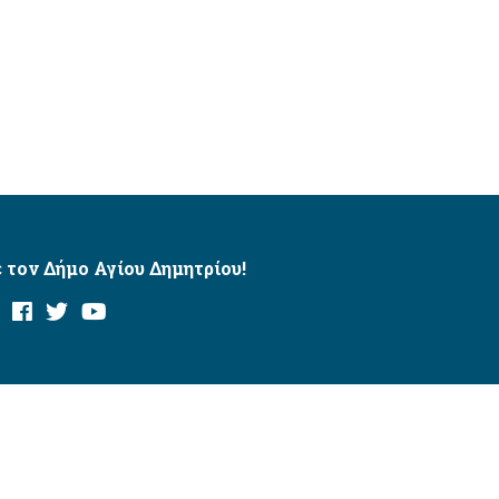
 τον Δήμο Αγίου Δημητρίου!
και με το εργαλείο “AChecker”