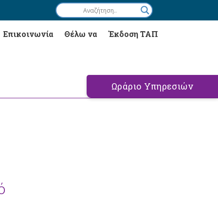
Επικοινωνία
Θέλω να
Έκδοση ΤΑΠ
Ωράριο Υπηρεσιών
ό