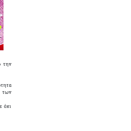
ό την
ότητα
η των
ε όχι