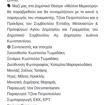
ξενιτιά.
🗣 Μαζί μας στο Δημοτικό Θέατρο «Μελίνα Μερκούρη»
θα παραβρεθούν και θα συνομιλήσουν με το κοινό η
παραγωγός του ντοκιμαντέρ,
Τζίνα Πετροπούλου
και η
Πρόεδρος του Συμβουλίου Ένταξης Μεταναστών &
Προσφύγων Αγίου Δημητρίου και Γραμματέας του
Δημοτικού Συμβουλίου Αγ. Δημητρίου
Ιωάννα
Κωνσταντίνου
.
🔴
Συντελεστές και στοιχεία
Σκηνοθεσία: Κωστούλα Τωμαδάκη
Σενάριο: Κωστούλα Τωμαδάκη
Διεύθυνση Φωτογραφίας: Κατερίνα Μαραγκουδάκη
Μοντάζ: Στέλιος Τατάκης
Ήχος: Μάνος Ηρακλής
Μουσική: Δημήτρης Μαραμής
Παραγωγή: Vox Documentaries
Παραγωγοί: Τζίνα Πετροπούλου
Συμπαραγωγή: ΕΚΚ, ΕΡΤ