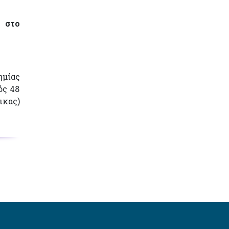
 στο
ημίας
ός 48
ικας)