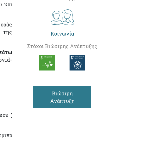
υ και
φοράς
ω της
Κοινωνία
Στόχοι Βιώσιμης Ανάπτυξης
ακάτω
ovid-
Βιώσιμη
Ανάπτυξη
χου (
ερινά