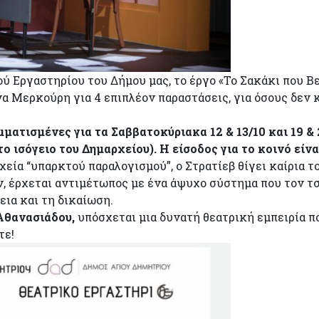
 Εργαστηρίου του Δήμου μας, τo έργο «Το Σακάκι που Βελ
 Μερκούρη για 4 επιπλέον παραστάσεις, για όσους δεν κ
ατισμένες για τα Σαββατοκύριακα 12 & 13/10 και 19 & 20
ισόγειο του Δημαρχείου). Η είσοδος για το κοινό είνα
εία “υπαρκτού παραλογισμού”, ο Στρατίεβ θίγει καίρια 
ν, έρχεται αντιμέτωπος με ένα άψυχο σύστημα που τον τσ
εια και τη δικαίωση.
Αθανασιάδου,
υπόσχεται μια δυνατή θεατρική εμπειρία π
τε!