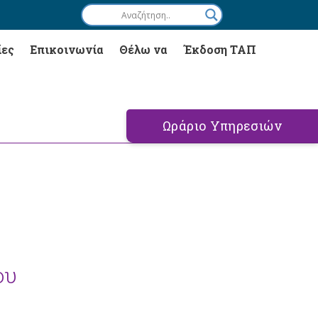
ίες
Επικοινωνία
Θέλω να
Έκδοση ΤΑΠ
Ωράριο Υπηρεσιών
ου