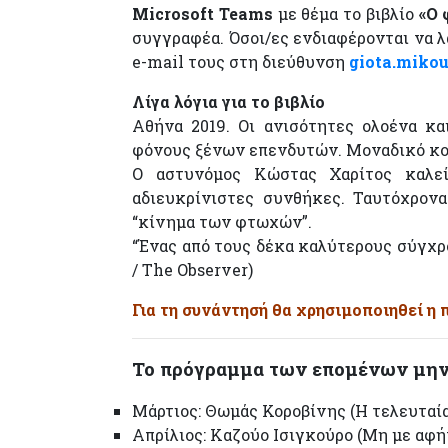
Microsoft Teams
με θέμα το βιβλίο
«Ο 
συγγραφέα. Όσοι/ες ενδιαφέρονται να λ
e-mail τους στη διεύθυνση
giota.miko
Λίγα λόγια για το βιβλίο
Αθήνα 2019. Οι ανισότητες ολοένα κα
φόνους ξένων επενδυτών. Μοναδικό κοι
Ο αστυνόμος Κώστας Χαρίτος καλεί
αδιευκρίνιστες συνθήκες. Ταυτόχρονα
“κίνημα των φτωχών”.
“Ένας από τους δέκα καλύτερους σύγχρ
/ The Observer)
Για τη συνάντησή θα χρησιμοποιηθεί 
Το πρόγραμμα των επομένων μη
Μάρτιος: Θωμάς Κοροβίνης (Η τελευταί
Απρίλιος: Καζούο Ισιγκούρο (Μη με αφή