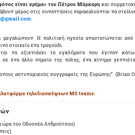
φόνος είναι χρήμα» του Πέτρου Μάρκαρη
και συμμετοχ
άβουν μέρος στις συναντήσεις παρακαλούνται να στείλο
u@gmail.com
.
ι μεγαλώνουν. Η πολιτική ηγεσία αναστατώνεται από
νό στοιχείο ένα τραγούδι.
ται να εξιχνιάσει τα εγκλήματα που έγιναν κάτω
 σε ένα άλλο σημείο της πόλης, ένα κίνημα γεννιέτα
ονους αστυνομικούς συγγραφείς της Ευρώπης”. (Brian O
η πλατφόρμα τηλεδιασκέψεων MS teams.
νών
α ώρα του Οδυσσέα Ανδρούτσου)
νεις)