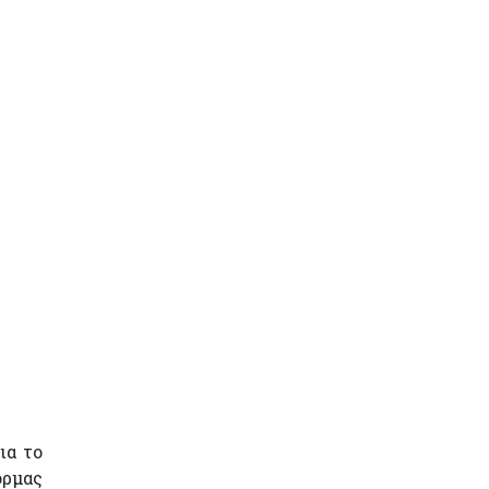
ια το
όρμας