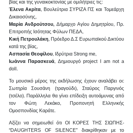
βίας και της γυναικοκτονίας με ομιλήτριες τις:
Έλενα Ακρίτα
, Βουλεύτρια ΣΥΡΙΖΑ ΠΣ και Τομεάρχη
Δικαιοσύνης,
Μαρία Ανδρούτσου
,
Δήμαρχο Αγίου Δημητρίου, Πρ.
Επιτροπής Ισότητας Φύλων ΠΕΔΑ,
Κική Πετρουλάκη
,
Πρόεδρο Δ.Σ Ευρωπαϊκού Δικτύου
κατά της βίας,
Ασπασία Θεοφίλου
, Ιδρύτρια Strong me,
Ιωάννα Παρασκευά
, Δημιουργό project I am not a
doll.
Το μουσικό μέρος της εκδήλωσης έχουν αναλάβει οι:
Σωτηρία Σουσάνη (τραγούδι), Σταύρος Παργινός
(τσέλο). Παράλληλα θα γίνει επίδειξη αυτοάμυνας από
τον Φώτη Λεκάκο, Προπονητή Ελληνικής
Ομοσπονδίας Καράτε.
Αξίζει να σημειωθεί ότι ΟΙ ΚΟΡΕΣ ΤΗΣ ΣΙΩΠΗΣ-
“DAUGHTERS OF SILENCE” διακρίθηκαν με το