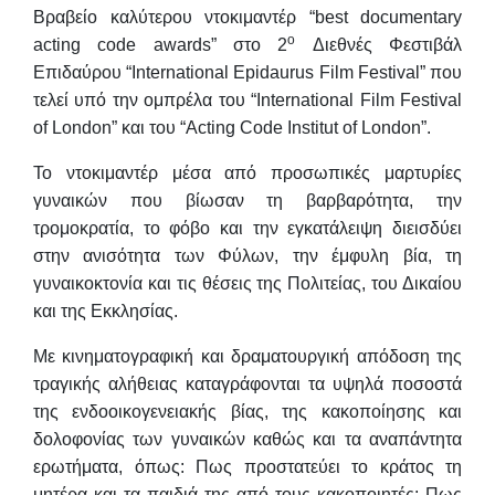
Βραβείο καλύτερου ντοκιμαντέρ “best documentary
ο
acting code awards” στο 2
Διεθνές Φεστιβάλ
Επιδαύρου “International Epidaurus Film Festival” που
τελεί υπό την ομπρέλα του “Ιnternational Film Festival
of London” και του “Acting Code Institut of London”.
Το ντοκιμαντέρ μέσα από προσωπικές μαρτυρίες
γυναικών που βίωσαν τη βαρβαρότητα, την
τρομοκρατία, το φόβο και την εγκατάλειψη διεισδύει
στην ανισότητα των Φύλων, την έμφυλη βία, τη
γυναικοκτονία και τις θέσεις της Πολιτείας, του Δικαίου
και της Εκκλησίας.
Με κινηματογραφική και δραματουργική απόδοση της
τραγικής αλήθειας καταγράφονται τα υψηλά ποσοστά
της ενδοοικογενειακής βίας, της κακοποίησης και
δολοφονίας των γυναικών καθώς και τα αναπάντητα
ερωτήματα, όπως: Πως προστατεύει το κράτος τη
μητέρα και τα παιδιά της από τους κακοποιητές; Πως