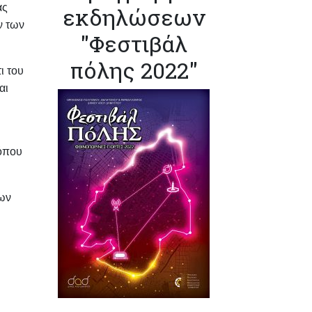
ας
εκδηλώσεων
ν των
"Φεστιβάλ
πόλης 2022"
ι του
αι
 όπου
ρων