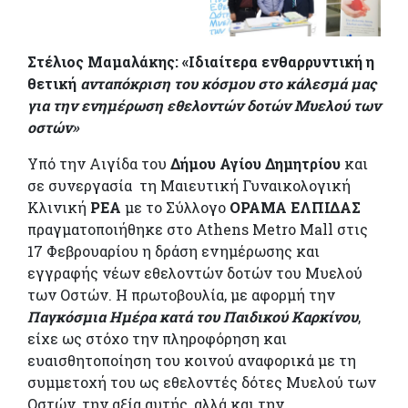
Στέλιος Μαμαλάκης: «Ιδιαίτερα ενθαρρυντική η
θετική
ανταπόκριση του κόσμου στο κάλεσμά μας
για την ενημέρωση εθελοντών δοτών Μυελού των
οστών»
Υπό την Αιγίδα του
Δήμου Αγίου Δημητρίου
και
σε συνεργασία τη Μαιευτική Γυναικολογική
Κλινική
ΡΕΑ
με το Σύλλογο
ΟΡΑΜΑ
ΕΛΠΙΔΑΣ
πραγματοποιήθηκε στο Athens Metro Mall στις
17 Φεβρουαρίου η δράση ενημέρωσης και
εγγραφής νέων εθελοντών δοτών του Μυελού
των Οστών. Η πρωτοβουλία, με αφορμή την
Παγκόσμια Ημέρα κατά του Παιδικού Καρκίνου
,
είχε ως στόχο την πληροφόρηση και
ευαισθητοποίηση του κοινού αναφορικά με τη
συμμετοχή του ως εθελοντές δότες Μυελού των
Οστών, την αξία αυτής, αλλά και την