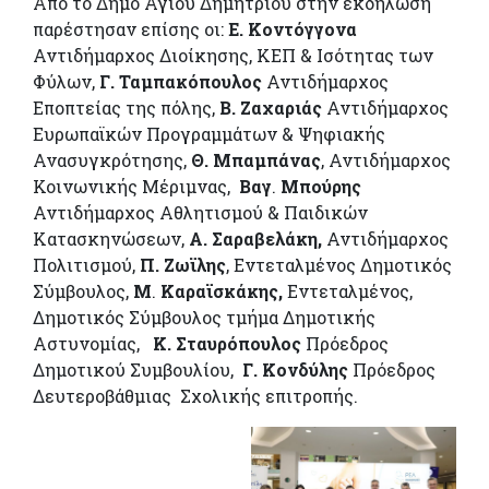
Από το Δήμο Αγίου Δημητρίου στην εκδήλωση
παρέστησαν επίσης οι:
Ε. Κοντόγγονα
Αντιδήμαρχος Διοίκησης, ΚΕΠ & Ισότητας των
Φύλων,
Γ.
Ταμπακόπουλος
Αντιδήμαρχος
Εποπτείας της πόλης,
Β.
Ζαχαριάς
Αντιδήμαρχος
Ευρωπαϊκών Προγραμμάτων & Ψηφιακής
Ανασυγκρότησης,
Θ.
Μπαμπάνας
, Αντιδήμαρχος
Κοινωνικής Μέριμνας,
Βαγ
.
Μπούρης
Αντιδήμαρχος Αθλητισμού & Παιδικών
Κατασκηνώσεων,
Α.
Σαραβελάκη,
Αντιδήμαρχος
Πολιτισμού,
Π.
Ζωϊλης
, Εντεταλμένος Δημοτικός
Σύμβουλος,
Μ
.
Καραϊσκάκης,
Εντεταλμένος,
Δημοτικός Σύμβουλος τμήμα Δημοτικής
Αστυνομίας,
Κ. Σταυρόπουλος
Πρόεδρος
Δημοτικού Συμβουλίου,
Γ.
Κονδύλης
Πρόεδρος
Δευτεροβάθμιας Σχολικής επιτροπής.