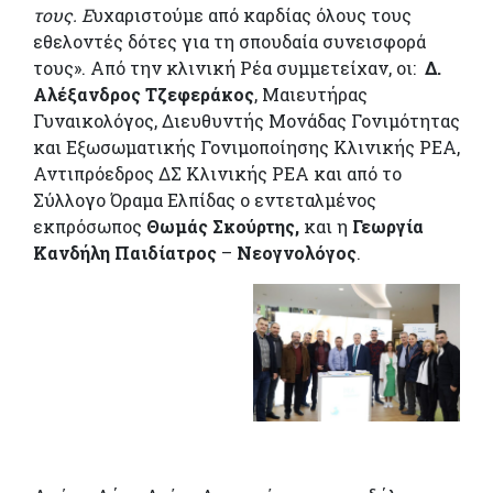
τους. Ε
υχαριστούμε από καρδίας όλους τους
εθελοντές δότες για τη σπουδαία συνεισφορά
τους». Από την κλινική Ρέα συμμετείχαν, οι:
Δ.
Αλέξανδρος Τζεφεράκος
, Μαιευτήρας
Γυναικολόγος, Διευθυντής Μονάδας Γονιμότητας
και Εξωσωματικής Γονιμοποίησης Κλινικής ΡΕΑ,
Αντιπρόεδρος ΔΣ Κλινικής ΡΕΑ και από το
Σύλλογο Όραμα Ελπίδας ο εντεταλμένος
εκπρόσωπος
Θωμάς Σκούρτης,
και η
Γεωργία
Κανδήλη
Παιδίατρος
–
Νεογνολόγος
.