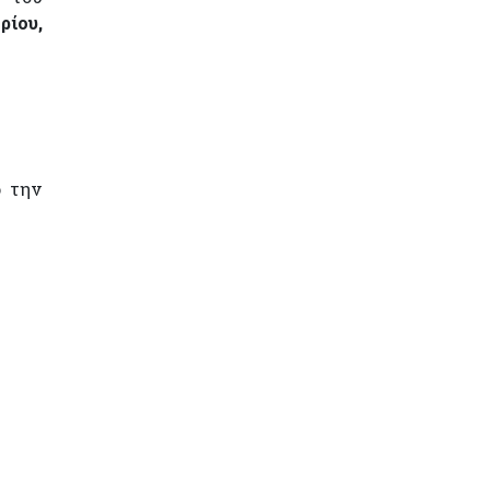
ρίου,
ό την