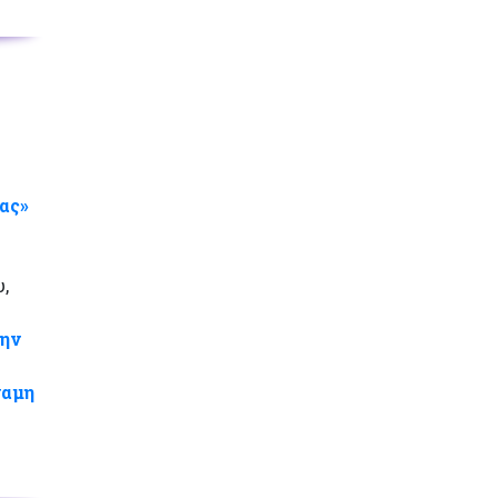
ας»
,
την
ναμη