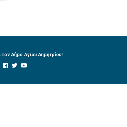
 τον Δήμο Αγίου Δημητρίου!
και με το εργαλείο “AChecker”