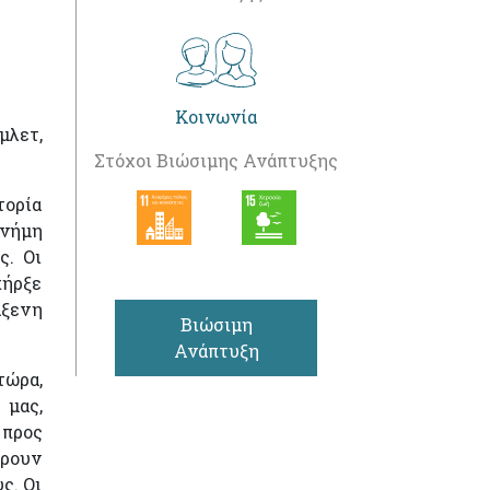
Κοινωνία
μλετ,
Στόχοι Βιώσιμης Ανάπτυξης
τορία
μνήμη
ς. Οι
πήρξε
άξενη
Βιώσιμη
Ανάπτυξη
τώρα,
 μας,
 προς
βρουν
ς. Οι