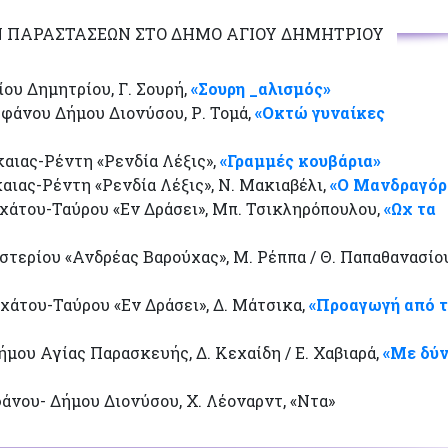
ΠΑΡΑΣΤΑΣΕΩΝ ΣΤΟ ΔΗΜΟ ΑΓΙΟΥ ΔΗΜΗΤΡΙΟΥ
ου Δημητρίου, Γ. Σουρή,
«Σουρη _αλισμός»
φάνου Δήμου Διονύσου, Ρ. Τομά,
«Οκτώ γυναίκες
αιας-Ρέντη «Ρενδία Λέξις»,
«Γραμμές κουβάρια»
αιας-Ρέντη «Ρενδία Λέξις», Ν. Μακιαβέλι,
«Ο Μανδραγόρ
άτου-Ταύρου «Εν Δράσει», Μπ. Τσικληρόπουλου,
«Ωχ τα
τερίου «Ανδρέας Βαρούχας», Μ. Ρέππα / Θ. Παπαθανασίου
άτου-Ταύρου «Εν Δράσει», Δ. Μάτσικα,
«Προαγωγή από 
ου Αγίας Παρασκευής, Δ. Κεχαίδη / Ε. Χαβιαρά,
«Με δύ
άνου- Δήμου Διονύσου, Χ. Λέοναρντ, «Ντα»