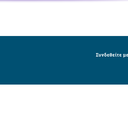
Συνδεθείτε με
Δήμος Αγίου Δημητρίου Ⓒ 2026 / All Rights Reserved
τητας δικτυακού τόπου με βάση το πρότυπο WCAG 2.1 AA 