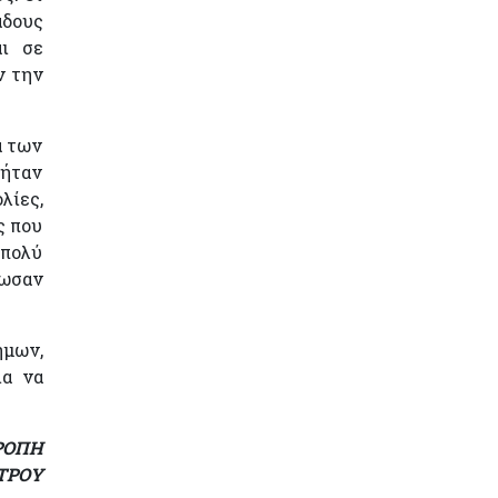
άδους
αι σε
ν την
α των
 ήταν
λίες,
ς που
 πολύ
δωσαν
ήμων,
ια να
ΡΟΠΗ
ΤΡΟΥ