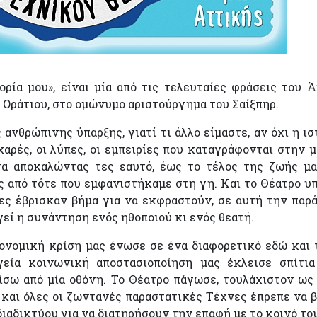
ρία μου», είναι μία από τις τελευταίες φράσεις του Ά
υ Οράτιου, στο ομώνυμο αριστούργημα του Σαίξπηρ.
ανθρώπινης ύπαρξης, γιατί τι άλλο είμαστε, αν όχι η ισ
χαρές, οι λύπες, οι εμπειρίες που καταγράφονται στην 
α αποκαλώντας τες εαυτό, έως το τέλος της ζωής μα
ς από τότε που εμφανιστήκαμε στη γη. Και το Θέατρο υ
ίες έβρισκαν βήμα για να εκφραστούν, σε αυτή την παρ
εί η συνάντηση ενός ηθοποιού κι ενός θεατή.
ονομική κρίση μας ένωσε σε ένα διαφορετικό εδώ και 
εία κοινωνική αποστασιοποίηση μας έκλεισε σπίτια
ίσω από μία οθόνη. Το Θέατρο πάγωσε, τουλάχιστον ως
 και όλες οι ζωντανές παραστατικές Τέχνες έπρεπε να 
ιαδικτύου για να διατηρήσουν την επαφή με το κοινό του