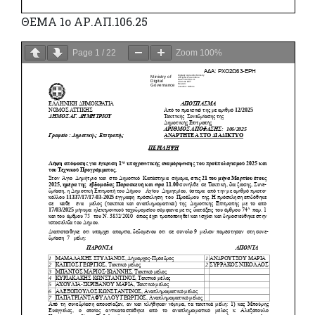
ΘΕΜΑ 1ο ΑΡ.ΑΠ.106.25
Page
1
/
22
Zoom
100%