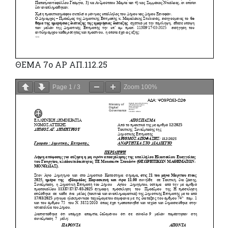
ΘΕΜΑ 7o ΑΡ ΑΠ.112.25
Page
1
/
3
Zoom
100%