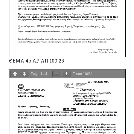
ΘΕΜΑ 4ο ΑΡ.ΑΠ.109.25
Page
1
/
4
Zoom
100%