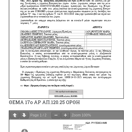
ΘΕΜΑ 17ο ΑΡ ΑΠ.120.25 ΟΡΘΗ
Page
1
/
2
Zoom
100%