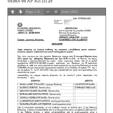
ΘΕΜΑ 6ο ΑΡ ΑΠ.111.25
Page
1
/
6
Zoom
100%