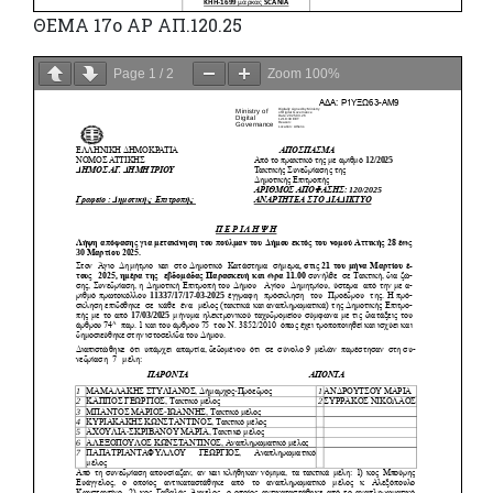
ΘΕΜΑ 17ο ΑΡ ΑΠ.120.25
Page
1
/
2
Zoom
100%