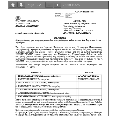
Page
1
/
2
Zoom
100%