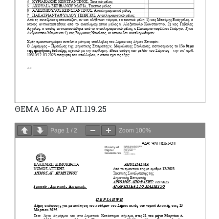
ΘΕΜΑ 16ο ΑΡ ΑΠ.119.25
Page
1
/
2
Zoom
100%