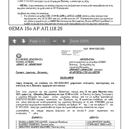
ΘΕΜΑ 15o ΑΡ.ΑΠ.118.25
Page
1
/
3
Zoom
100%