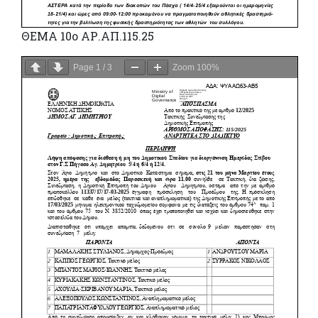
ΘΕΜΑ 10ο ΑΡ.ΑΠ.115.25
Page
1
/
3
Zoom
100%