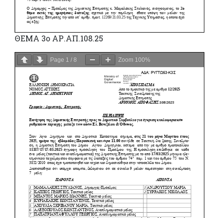
ΘΕΜΑ 3ο ΑΡ.ΑΠ.108.25
Page
1
/
8
Zoom
100%