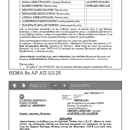
ΘΕΜΑ 8ο ΑΡ.ΑΠ.113.25
Page
1
/
3
Zoom
100%