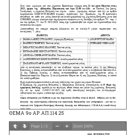
ΘΕΜΑ 9ο ΑΡ.ΑΠ.114.25
Page
1
/
3
Zoom
100%