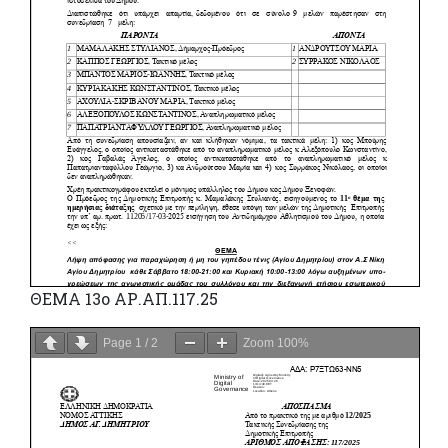
ΘΕΜΑ 13o ΑΡ.ΑΠ.117.25
Page
1
/
2
Zoom
100%