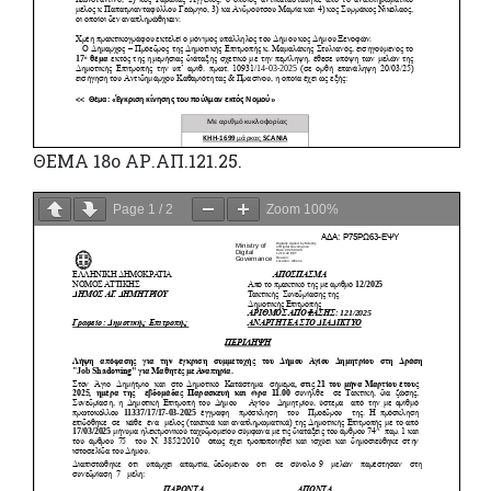
ΘΕΜΑ 18o ΑΡ.ΑΠ.121.25.
Page
1
/
2
Zoom
100%