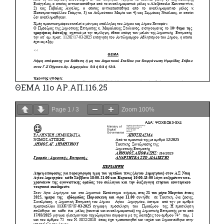
ΘΕΜΑ 11ο ΑΡ.ΑΠ.116.25
Page
1
/
3
Zoom
100%