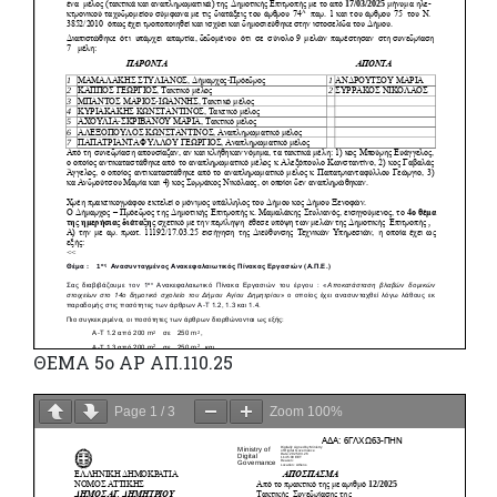
ΘΕΜΑ 5o ΑΡ ΑΠ.110.25
Page
1
/
3
Zoom
100%