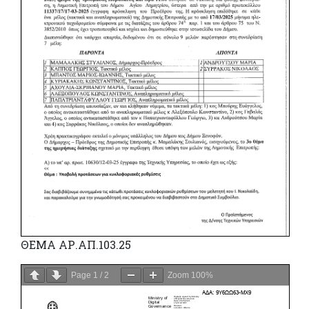
ΘΕΜΑ ΑΡ.ΑΠ.103.25
Page
1
/
2
Zoom
100%