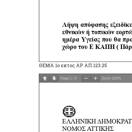
ΘΕΜΑ 1ο εκτος ΑΡ ΑΠ.123.25
Page
1
/
3
Zoom
100%