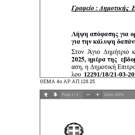
ΘΕΜΑ 4ο ΑΡ.ΑΠ.128.25
Page
1
/
3
Zoom
100%