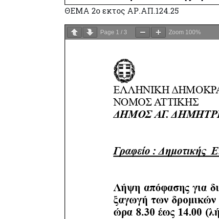
ΘΕΜΑ 2ο εκτος ΑΡ.ΑΠ.124.25
Page
1
/
3
Zoom
100%