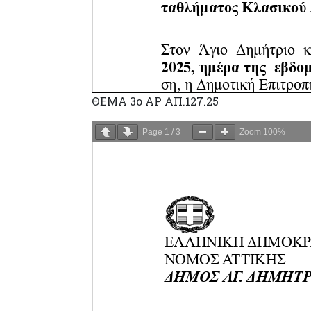
ΘΕΜΑ 3o ΑΡ ΑΠ.127.25
Page
1
/
3
Zoom
100%