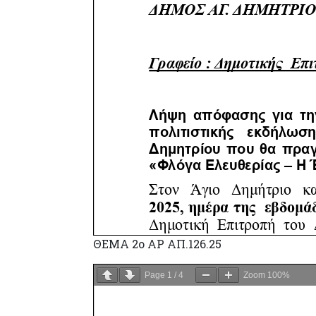
ΘΕΜΑ 2o ΑΡ ΑΠ.126.25
Page
1
/
4
Zoom
100%