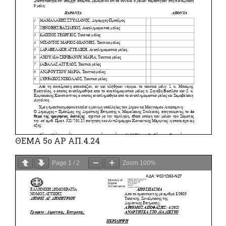
ΘΕΜΑ 5o ΑΡ ΑΠ.4.24
Page
1
/
2
Zoom
100%