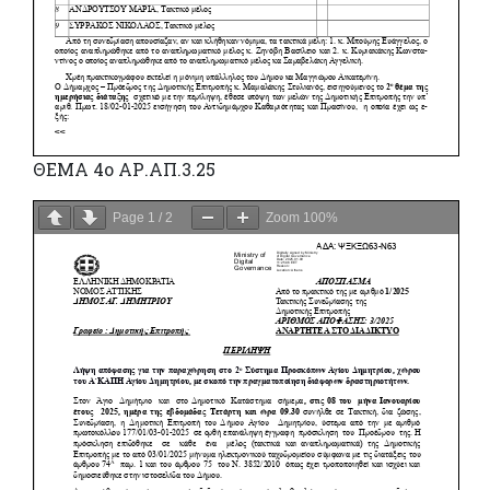
ΘΕΜΑ 4ο ΑΡ.ΑΠ.3.25
Page
1
/
2
Zoom
100%