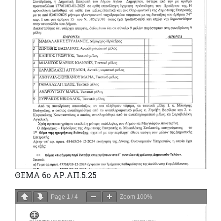
ΘΕΜΑ 6ο ΑΡ.ΑΠ.5.25
Page
1
/
4
Zoom
100%