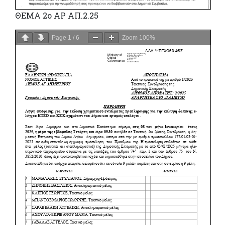
ΘΕΜΑ 2ο ΑΡ ΑΠ.2.25
Page
1
/
6
Zoom
100%