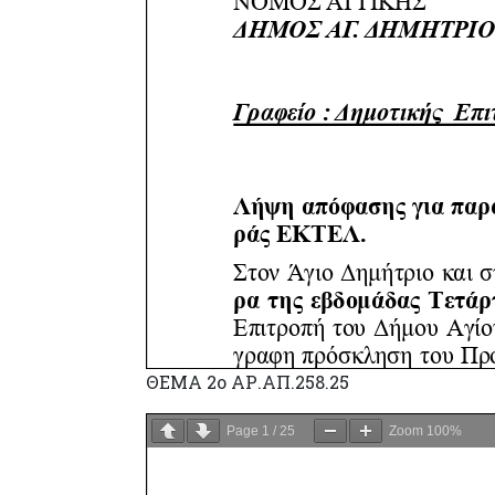
ΘΕΜΑ 2ο ΑΡ.ΑΠ.258.25
Page
1
/
25
Zoom
100%