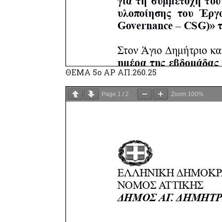
ΘΕΜΑ 5o ΑΡ ΑΠ.260.25
Page
1
/
2
Zoom
100%