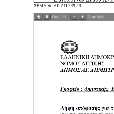
ΘΕΜΑ 4o ΑΡ ΑΠ.259.25
Page
1
/
3
Zoom
100%