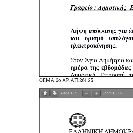
ΘΕΜΑ 6o ΑΡ.ΑΠ.261.25
Page
1
/
5
Zoom
100%