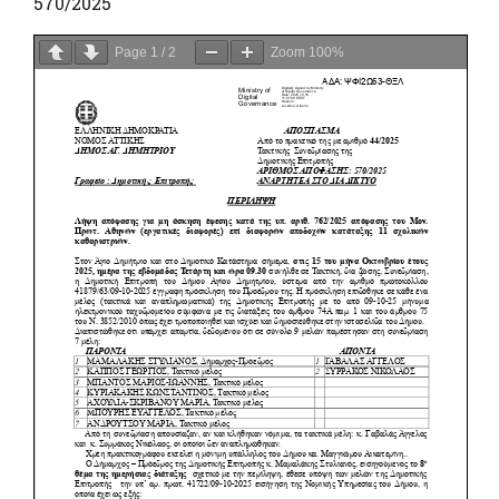
570/2025
Page
1
/
2
Zoom
100%