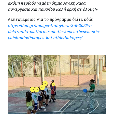
ακόμη περίοδο γεμάτη δημιουργική χαρά,
συνεργασία και παιχνίδι! Καλή αρχή σε όλους!»
Λεπτομέρειες για το πρόγραμμα δείτε εδώ:
https://dad.gr/anoigei-ti-deytera-2-6-2025-i-
ilektroniki-platforma-me-tis-kenes-theseis-stis-
paichnidodiakopes-kai-athlodiakopes/