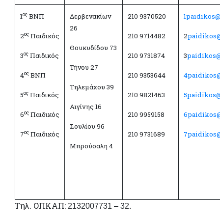
ος
1
ΒΝΠ
Δερβενακίων
210 9370520
1paidikos@
26
ος
2
Παιδικός
210 9714482
2
paidikos
Θουκυδίδου 73
ος
3
Παιδικός
210 9731874
3
paidikos
Τήνου 27
ος
4
ΒΝΠ
210 9353644
4paidikos
Τηλεμάχου 39
ος
5
Παιδικός
210 9821463
5paidikos
Αιγίνης 16
ος
6
Παιδικός
210 9959158
6paidikos
Σουλίου 96
ος
7
Παιδικός
210 9731689
7paidikos
Μπρούσαλη 4
Τηλ. ΟΠΚΑΠ:
2132007731 – 32.