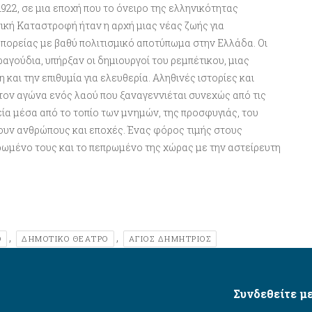
1922, σε μια εποχή που το όνειρο της ελληνικότητας
ική Καταστροφή ήταν η αρχή μιας νέας ζωής για
πορείας με βαθύ πολιτισμικό αποτύπωμα στην Ελλάδα. Οι
αγούδια, υπήρξαν οι δημιουργοί του ρεμπέτικου, μιας
 και την επιθυμία για ελευθερία. Αληθινές ιστορίες και
 τον αγώνα ενός λαού που ξαναγεννιέται συνεχώς από τις
εία μέσα από το τοπίο των μνημών, της προσφυγιάς, του
υν ανθρώπους και εποχές. Ένας φόρος τιμής στους
ωμένο τους και το πεπρωμένο της χώρας με την αστείρευτη
,
,
Ο
ΔΗΜΟΤΙΚΌ ΘΈΑΤΡΟ
ΆΓΙΟΣ ΔΗΜΉΤΡΙΟΣ
Συνδεθείτε με