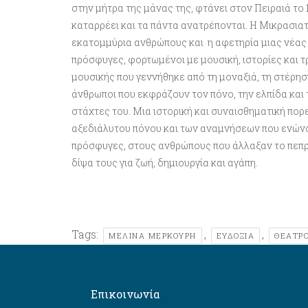
στην μήτρα της μάνας της, φτάνει στον Πειραιά το 
καταρρέει και τα πάντα ανατρέπονται. Η Μικρασιατ
εκατομμύρια ανθρώπους και η αφετηρία μιας νέας 
πρόσφυγες, φορτωμένοι με μουσική, ιστορίες και τρ
μουσικής που γεννήθηκε από τη μοναξιά, τη στέρηση
άνθρωποι που εκφράζουν τον πόνο, την ελπίδα και
στάχτες του. Μια ιστορική και συναισθηματική πορ
αξεδιάλυτου πόνου και των αναμνήσεων που ενώνο
πρόσφυγες, στους ανθρώπους που άλλαξαν το πεπρ
δίψα τους για ζωή, δημιουργία και αγάπη.
Tags:
,
,
ΜΕΛΙΝΑ ΜΕΡΚΟΥΡΗ
ΕΥΔΟΞΙΑ
ΘΈΑΤΡ
Επικοινωνία