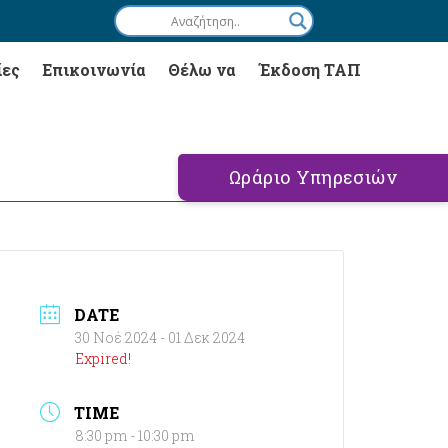
ίες
Επικοινωνία
Θέλω να
Έκδοση ΤΑΠ
Ωράριο Υπηρεσιών
DATE
30 Νοέ 2024
- 01 Δεκ 2024
Expired!
TIME
8:30 pm - 10:30 pm