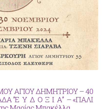
ΟΥ ΑΓΙΟΥ ΔΗΜΗΤΡΙΟΥ – 40
Α ”Ε Υ Δ Ο Ξ Ι Α” – «ΠΑΛΙ
της Μαρίας Μπακέλλα