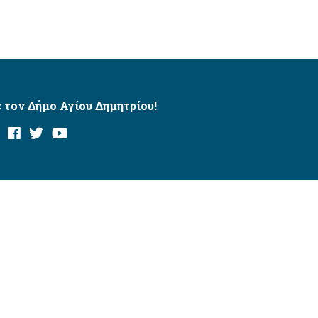
 τον Δήμο Αγίου Δημητρίου!
και με το εργαλείο “AChecker”