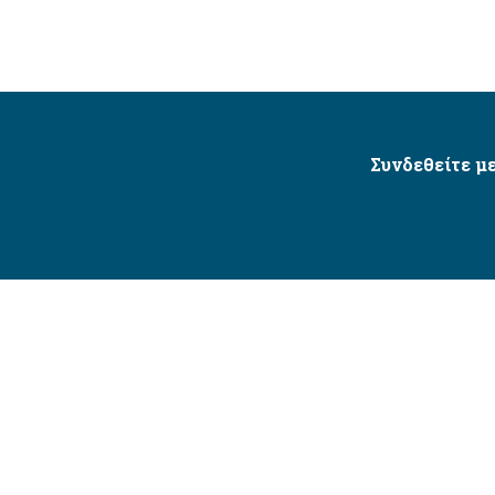
Συνδεθείτε με
Δήμος Αγίου Δημητρίου Ⓒ 2026 / All Rights Reserved
τητας δικτυακού τόπου με βάση το πρότυπο WCAG 2.1 AA 
Σχεδιασμός και Υλοποίηση από την Crowdpolicy