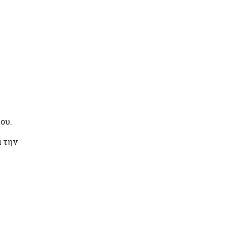
ου.
α την