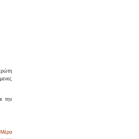
πρώτη
μενες
ι την
.
Μέρα