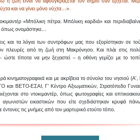
ώ η ζωή είναι να αφουγκράζεται τον δήμιο σαν έρχεται. Μέρ
χτα και να γίνει μόνο νύχτα…».
τοκιμαντέρ «Μπόλικη πέτρα. Μπόλικη καρδιά» και περιδιαβαίν
ου όπως ονομάστηκε…
εις και τα λόγια των συντρόφων μας που εξορίστηκαν σε τού
υν πλευρές από τη ζωή στη Μακρόνησο. Και πλάι στις πολύ
 ώστε τίποτα να μην ξεχαστεί – η οθόνη γεμίζει με το τοπί
ρά κινηματογραφικά και με ακρίβεια το σύνολο του νησιού (Α’, Β
Ο και ΒΕΤΟ-ΕΣΑΙ, Γ’ Κέντρο Αξιωματικών, Στρατόπεδο Γυναι
ριέχονται στο ντοκιμαντέρ, όπως φωτογραφίες και οπτικοακου
ς αγωνιστών εικαστικών που είτε σχεδιάστηκαν κρυφά πάν
 έντονες τις μνήμες από τον μαρτυρικό ετούτο τόπο.