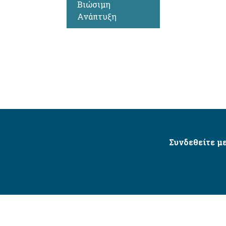
Βιώσιμη
Ανάπτυξη
Συνδεθείτε με
Δήμος Αγίου Δημητρίου Ⓒ 2026 / All Rights Reserved