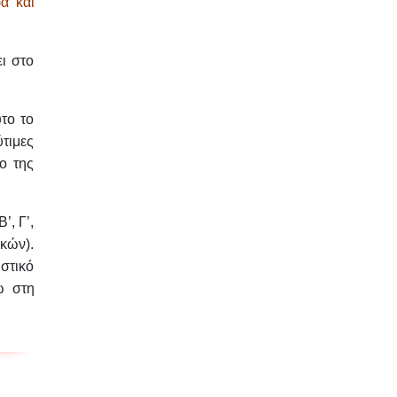
α και
ει στο
το το
τιμες
ο της
’, Γ’,
κών).
στικό
ω στη