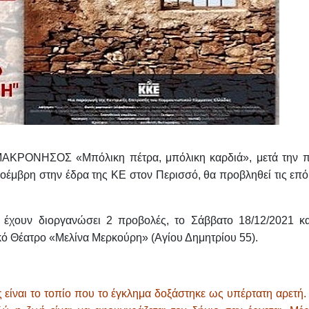
ΑΚΡΟΝΗΣΟΣ «Μπόλικη πέτρα, μπόλικη καρδιά»
, μετά την 
οέμβρη στην έδρα της ΚΕ στον Περισσό, θα προβληθεί τις επό
 έχουν διοργανώσει 2 προβολές, τ
ο
Σάββατο 18/12/2021 κα
κό Θέατρο «Μελίνα Μερκούρη»
(Αγίου Δημητρίου 55).
 είναι το τοπίο που το έγκλημα δοξάστηκε ως υπέρτατη αρετή