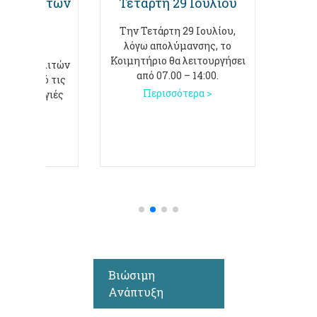
στήριξη των
Τετάρτη 29 Ιουλίου
ληκτων
Την Τετάρτη 29 Ιουλίου,
Σας ε
λόγω απολύμανσης, το
των 
ευρό των
Κοιμητήριο θα λειτουργήσει
τ
ων συμπολιτών
από 07.00 – 14:00.
κεντρ
γησαν από τις
Περισσότερα >
ές πυρκαγιές
ι ο Δήμος
ότερα >
Βιώσιμη
Ανάπτυξη