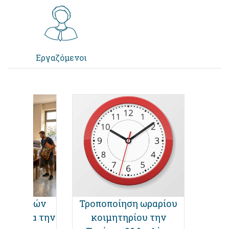
Εργαζόμενοι
ωση ειδών
Τροποποίηση ωραρίου
Ωρ
γκης για την
κοιμητηρίου την
Δ