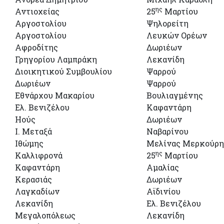
ης
Αντιοχείας
25
Μαρτίου
Αργοστολίου
Ψηλορείτη
Αργοστολίου
Λευκών Ορέων
Αφροδίτης
Δωριέων
Γρηγορίου Λαμπράκη
Λεκανίδη
Διοικητικού Συμβουλίου
Ψαρρού
Δωριέων
Ψαρρού
Εθνάρχου Μακαρίου
Βουλιαγμένης
Ελ. Βενιζέλου
Καφαντάρη
Ηούς
Δωριέων
Ι. Μεταξά
Ναβαρίνου
Ιθώμης
Μελίνας Μερκούρη
ης
Καλλιφρονά
25
Μαρτίου
Καφαντάρη
Αμαλίας
Κερασιάς
Δωριέων
Λαγκαδίων
Αϊδινίου
Λεκανίδη
Ελ. Βενιζέλου
Μεγαλοπόλεως
Λεκανίδη