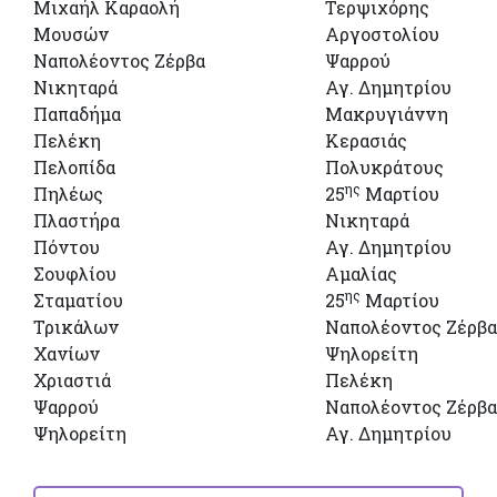
Μιχαήλ Καραολή
Τερψιχόρης
Μουσών
Αργοστολίου
Ναπολέοντος Ζέρβα
Ψαρρού
Νικηταρά
Αγ. Δημητρίου
Παπαδήμα
Μακρυγιάννη
Πελέκη
Κερασιάς
Πελοπίδα
Πολυκράτους
ης
Πηλέως
25
Μαρτίου
Πλαστήρα
Νικηταρά
Πόντου
Αγ. Δημητρίου
Σουφλίου
Αμαλίας
ης
Σταματίου
25
Μαρτίου
Τρικάλων
Ναπολέοντος Ζέρβα
Χανίων
Ψηλορείτη
Χριαστιά
Πελέκη
Ψαρρού
Ναπολέοντος Ζέρβα
Ψηλορείτη
Αγ. Δημητρίου