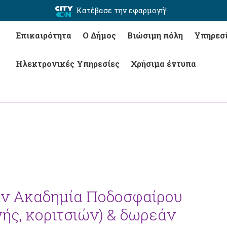
Κατέβασε την εφαρμογή!
Επικαιρότητα
Ο Δήμος
Βιώσιμη πόλη
Υπηρεσ
Ηλεκτρονικές Υπηρεσίες
Χρήσιμα έντυπα
ν Ακαδημία Ποδοσφαίρου
γής, κοριτσιών) & δωρεάν