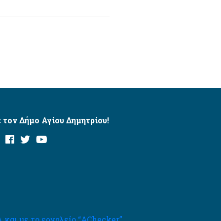
 τον Δήμο Αγίου Δημητρίου!
και με το εργαλείο “AChecker”