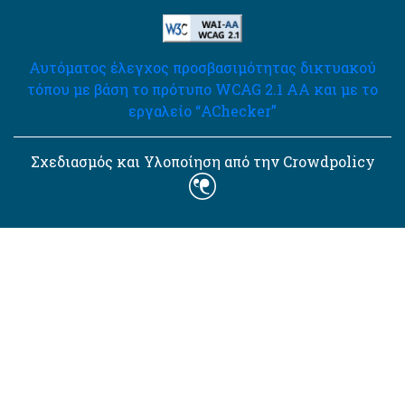
Αυτόματος έλεγχος προσβασιμότητας δικτυακού
τόπου με βάση το πρότυπο WCAG 2.1 AA και με το
εργαλείο “AChecker”
Σχεδιασμός και Υλοποίηση από την Crowdpolicy