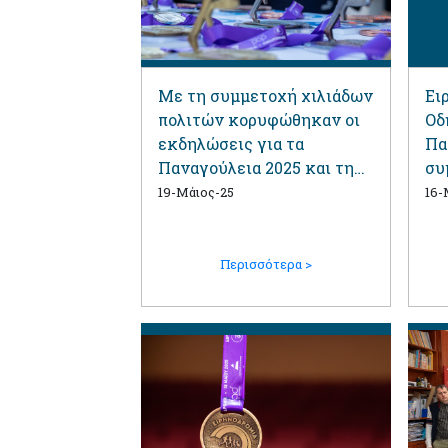
Με τη συμμετοχή χιλιάδων
Ει
πολιτών κορυφώθηκαν οι
Οδ
εκδηλώσεις για τα
Πα
Παναγούλεια 2025 και την
συ
42η Ειρηνοδρομία!
19-Μάιος-25
16-
Περισσότερα >