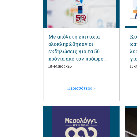
Με απόλυτη επιτυχία
Κυ
ολοκληρώθηκαν οι
κα
εκδηλώσεις για τα 50
λε
χρόνια από τον πρόωρο
γι
χαμό του Αλ. Παναγούλη
20
18-Μάιος-26
15-
και η 43η Ειρηνοδρομία
Περισσότερα >