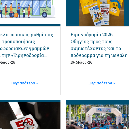
κλοφοριακές ρυθμίσεις
Ειρηνοδρομία 2026:
ι τροποποιήσεις
Οδηγίες προς τους
ωφορειακών γραμμών
συμμετέχοντες και το
α την «Ειρηνοδρομία
πρόγραμμα για τη μεγάλη
26»
αθλητική γιορτή του Αγί
Μάιος-26
15-Μάιος-26
Δημητρίου
Περισσότερα >
Περισσότερα >