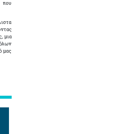
, που
λιστα
οντας
, μια
 όλων
ό μας