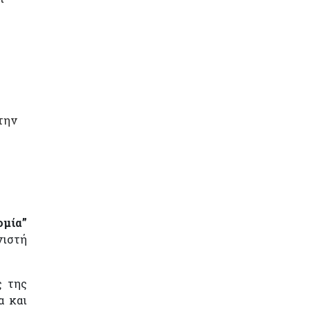
την
ομία”
νιστή
ς της
α και