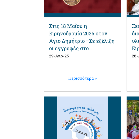
Στις 18 Μαΐου η
Ξε
Ειρηνοδρομία 2025 στον
δι
Άγιο Δημήτριο –Σε εξέλιξη
υλ
οι εγγραφές στο
Ει
eirinodromia.gr
σχ
29-Απρ-25
28-
Δη
Περισσότερα >