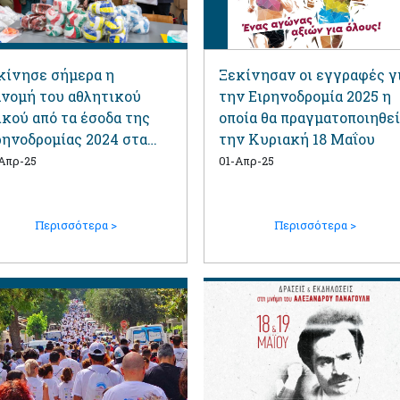
κίνησε σήμερα η
Ξεκίνησαν οι εγγραφές γ
ανομή του αθλητικού
την Ειρηνοδρομία 2025 η
ικού από τα έσοδα της
οποία θα πραγματοποιηθεί
ρηνοδρομίας 2024 στα
την Κυριακή 18 Μαΐου
ολεία του Αγίου
Απρ-25
01-Απρ-25
μητρίου
Περισσότερα >
Περισσότερα >