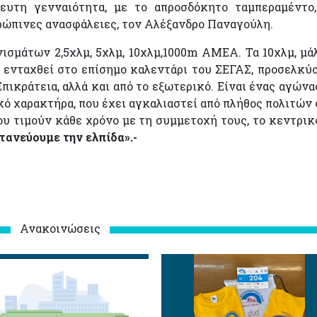
ευτη γενναιότητα, με το απροσδόκητο ταμπεραμέντο
θρώπινες ανασφάλειες, τον Αλέξανδρο Παναγούλη.
ισμάτων 2,5χλμ, 5χλμ, 10χλμ,1000m AMEA. Τα 10χλμ, μά
ι ενταχθεί στο επίσημο καλεντάρι του ΣΕΓΑΣ, προσελκύ
πικράτεια, αλλά και από το εξωτερικό. Είναι ένας αγώνας
ικό χαρακτήρα, που έχει αγκαλιαστεί από πλήθος πολιτών
υ τιμούν κάθε χρόνο με τη συμμετοχή τους, το κεντρικ
ντανεύουμε την ελπίδα».-
Ανακοινώσεις