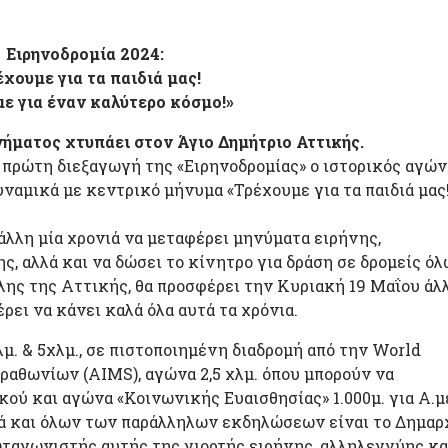
Ειρηνοδρομία 2024:
έχουμε για τα παιδιά μας!
ε για έναν καλύτερο κόσμο!»
νήματος χτυπάει στον Άγιο Δημήτριο Αττικής.
πρώτη διεξαγωγή της «Ειρηνοδρομίας» ο ιστορικός αγών
υναμικά με κεντρικό μήνυμα «Τρέχουμε για τα παιδιά μας
άλλη μία χρονιά να μεταφέρει μηνύματα ειρήνης,
ς, αλλά και να δώσει το κίνητρο για δράση σε δρομείς ό
λης της Αττικής, θα προσφέρει την Κυριακή 19 Μαΐου άλ
ρει να κάνει καλά όλα αυτά τα χρόνια.
μ. & 5χλμ., σε πιστοποιημένη διαδρομή από την World
ραθωνίων (AIMS), αγώνα 2,5 χλμ. όπου μπορούν να
ού και αγώνα «Κοινωνικής Ευαισθησίας» 1.000μ. για Α.μ
λά και όλων των παράλληλων εκδηλώσεων είναι το Δημαρ
ρωταγωνιστής αυτής της γιορτής ειρήνης, αλληλεγγύης κα