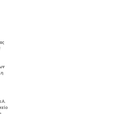
ας
!
λων
λη
εΑ.
χείο
ι