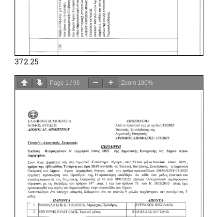
372.25
Page
1
/
96
Zoom
100%