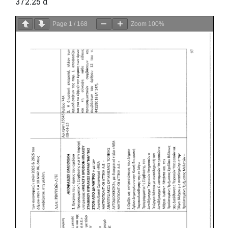
372.25 α
Page
1
/
168
Zoom
100%