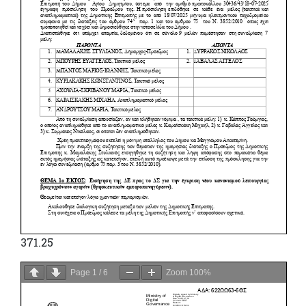
371.25
Page
1
/
6
Zoom
100%