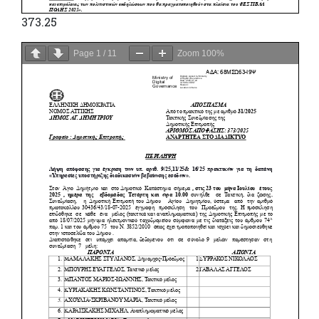
373.25
Page
1
/
11
Zoom
100%