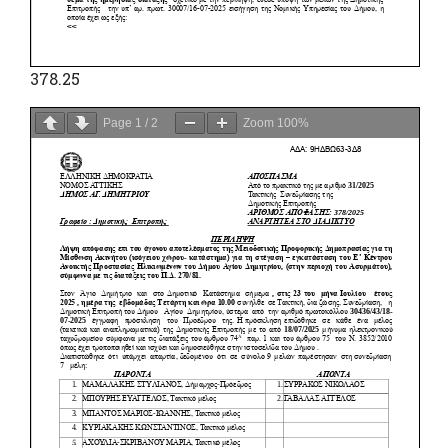
378.25
Page
1
/
2
Zoom
100%