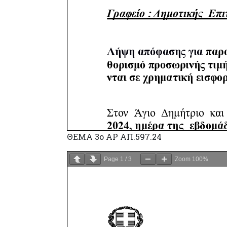
ΘΕΜΑ 3ο ΑΡ ΑΠ.597.24
Page
1
/
3
Zoom
100%