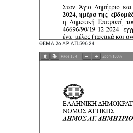
ΘΕΜΑ 2ο ΑΡ ΑΠ.596.24
Page
1
/
4
Zoom
100%