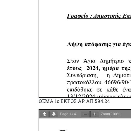
ΘΕΜΑ 1o ΕΚΤΟΣ ΑΡ ΑΠ.594.24
Page
1
/
4
Zoom
100%