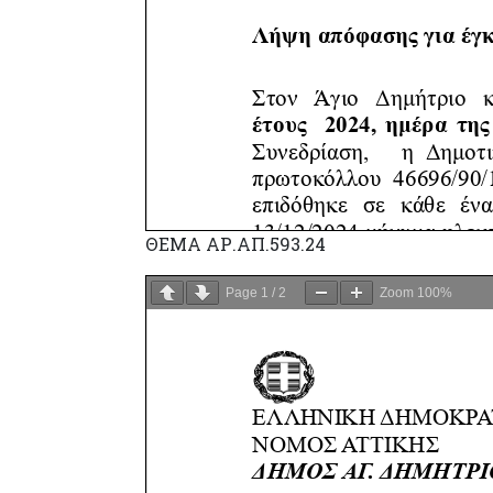
ΘΕΜΑ ΑΡ.ΑΠ.593.24
Page
1
/
2
Zoom
100%