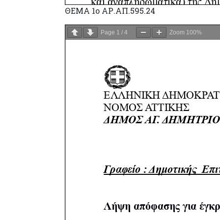
ΘΕΜΑ 1ο ΑΡ.ΑΠ.595.24
Page
1
/
4
Zoom
100%