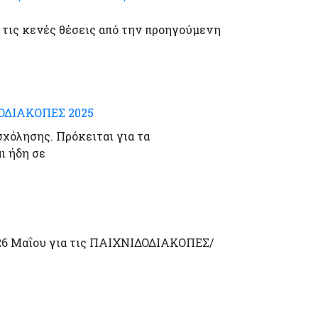
ε τις κενές θέσεις από την προηγούμενη
ΙΟΔΙΑΚΟΠΕΣ 2025
χόλησης. Πρόκειται για τα
ι ήδη σε
 26 Μαΐου για τις ΠΑΙΧΝΙΔΟΔΙΑΚΟΠΕΣ/