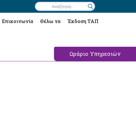
Επικοινωνία
Θέλω να
Έκδοση ΤΑΠ
Ωράριο Υπηρεσιών