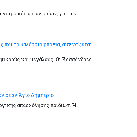
νισμό κάτω των ορίων, για την
 και τα θαλάσσια μπάνια, συνεχίζεται
 μικρούς και μεγάλους. Οι Κασσάνδρες
ών στον Άγιο Δημήτριο
υργικής απασχόλησης παιδιών. Η