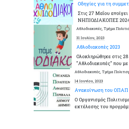
Οδηγίες για τη συμμε
Στις 27 Μαΐου ανοίγε
ΝΗΠΙΟΔΙΑΚΟΠΕΣ 2024 
Αθλοδιακοπές, Τμήμα Πολιτι
31 Ιουλίου, 2023
Αθλοδιακοπές 2023
Ολοκληρώθηκε στις 28 
"Αθλοδιακοπές" που με
Αθλοδιακοπές, Τμήμα Πολιτισ
14 Ιουνίου, 2023
Ανακοίνωση του ΟΠΑΠ γ
Ο Οργανισμός Πολιτισμ
εκτέλεσης του προγράμ